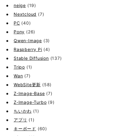
neige
(19)
Nextcloud
(7)
PC
(40)
Pony
(26)
Qwen-Image
(3)
Raspberry Pi
(4)
Stable Diffusion
(137)
Tripo
(1)
Wan
(7)
WebSite更新
(58)
Z-Image-Base
(7)
Z-Image-Turbo
(9)
ちいかわ
(1)
アプリ
(1)
キーボード
(60)