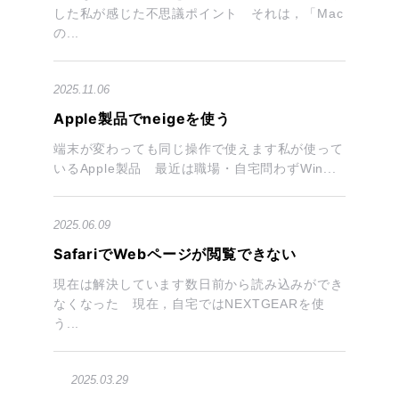
した私が感じた不思議ポイント それは，「Mac
の...
2025.11.06
Apple製品でneigeを使う
端末が変わっても同じ操作で使えます私が使って
いるApple製品 最近は職場・自宅問わずWin...
2025.06.09
SafariでWebページが閲覧できない
現在は解決しています数日前から読み込みができ
なくなった 現在，自宅ではNEXTGEARを使
う...
2025.03.29