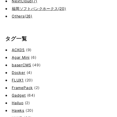
NextCloud(7)
福岡ソフトバンクホークス(20)
Others(26)
タグ一覧
ACK05
(9)
Agar Mini
(6)
baserCMS
(49)
Docker
(4)
FLUX1
(20)
FramePack
(2)
Gadget
(64)
Hailuo
(2)
Hawks
(20)