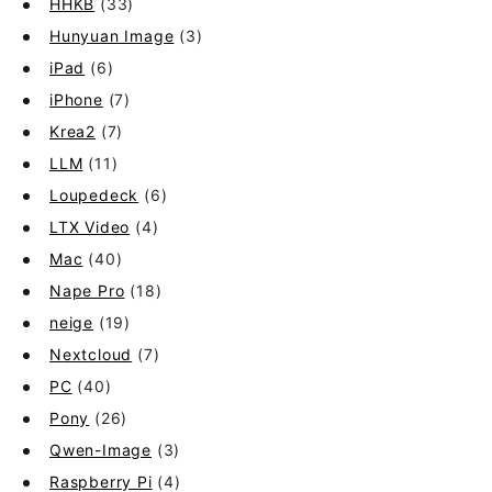
HHKB
(33)
Hunyuan Image
(3)
iPad
(6)
iPhone
(7)
Krea2
(7)
LLM
(11)
Loupedeck
(6)
LTX Video
(4)
Mac
(40)
Nape Pro
(18)
neige
(19)
Nextcloud
(7)
PC
(40)
Pony
(26)
Qwen-Image
(3)
Raspberry Pi
(4)