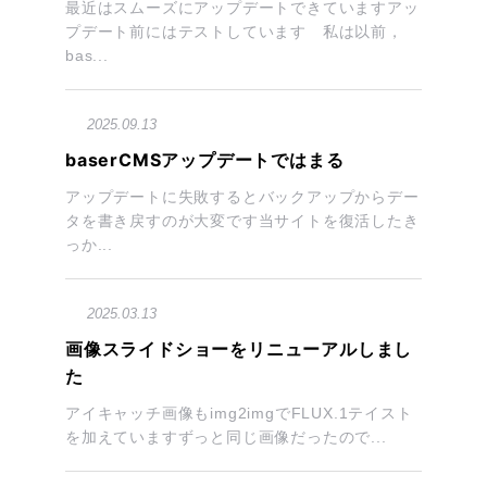
最近はスムーズにアップデートできていますアッ
プデート前にはテストしています 私は以前，
bas...
2025.09.13
baserCMSアップデートではまる
アップデートに失敗するとバックアップからデー
タを書き戻すのが大変です当サイトを復活したき
っか...
2025.03.13
画像スライドショーをリニューアルしまし
た
アイキャッチ画像もimg2imgでFLUX.1テイスト
を加えていますずっと同じ画像だったので...