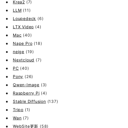
Krea2
(7)
LLM
(11)
Loupedeck
(6)
LTX Video
(4)
Mac
(40)
Nape Pro
(18)
neige
(19)
Nextcloud
(7)
PC
(40)
Pony
(26)
Qwen-Image
(3)
Raspberry Pi
(4)
Stable Diffusion
(137)
Tripo
(1)
Wan
(7)
WebSite更新
(58)