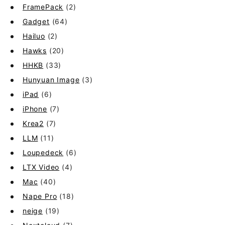
FramePack
(2)
Gadget
(64)
Hailuo
(2)
Hawks
(20)
HHKB
(33)
Hunyuan Image
(3)
iPad
(6)
iPhone
(7)
Krea2
(7)
LLM
(11)
Loupedeck
(6)
LTX Video
(4)
Mac
(40)
Nape Pro
(18)
neige
(19)