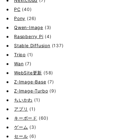
Nextcloud
(7)
PC
(40)
Pony
(26)
Qwen-Image
(3)
Raspberry Pi
(4)
Stable Diffusion
(137)
Tripo
(1)
Wan
(7)
WebSite更新
(58)
Z-Image-Base
(7)
Z-Image-Turbo
(9)
ちいかわ
(1)
アプリ
(1)
キーボード
(60)
ゲーム
(3)
セール
(6)