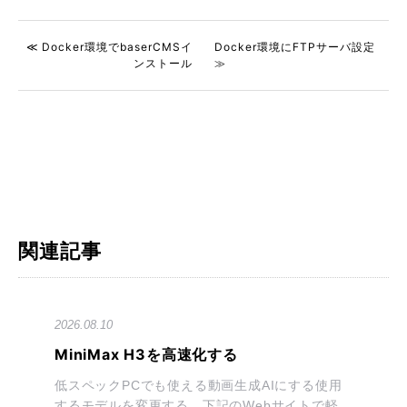
≪ Docker環境でbaserCMSイ
Docker環境にFTPサーバ設定
ンストール
≫
関連記事
2026.08.10
MiniMax H3を高速化する
低スペックPCでも使える動画生成AIにする使用
するモデルを変更する 下記のWebサイトで軽