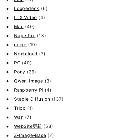
Loupedeck
(6)
LTX Video
(4)
Mac
(40)
Nape Pro
(18)
neige
(19)
Nextcloud
(7)
PC
(40)
Pony
(26)
Qwen-Image
(3)
Raspberry Pi
(4)
Stable Diffusion
(137)
Tripo
(1)
Wan
(7)
WebSite更新
(58)
Z-Image-Base
(7)