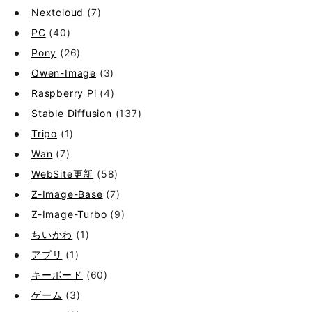
Nextcloud
(7)
PC
(40)
Pony
(26)
Qwen-Image
(3)
Raspberry Pi
(4)
Stable Diffusion
(137)
Tripo
(1)
Wan
(7)
WebSite更新
(58)
Z-Image-Base
(7)
Z-Image-Turbo
(9)
ちいかわ
(1)
アプリ
(1)
キーボード
(60)
ゲーム
(3)