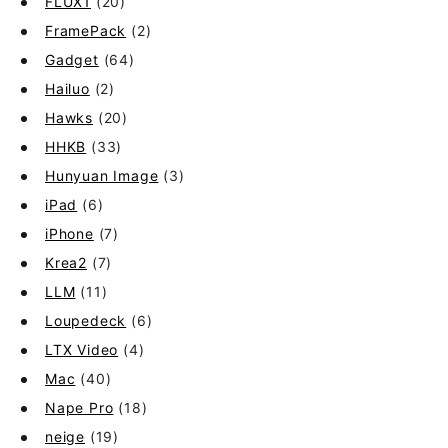
FLUX1
(20)
FramePack
(2)
Gadget
(64)
Hailuo
(2)
Hawks
(20)
HHKB
(33)
Hunyuan Image
(3)
iPad
(6)
iPhone
(7)
Krea2
(7)
LLM
(11)
Loupedeck
(6)
LTX Video
(4)
Mac
(40)
Nape Pro
(18)
neige
(19)