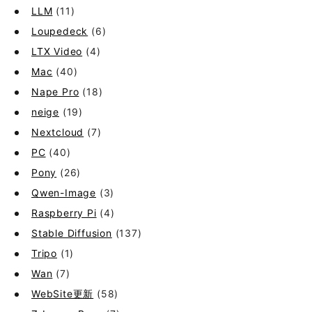
LLM
(11)
Loupedeck
(6)
LTX Video
(4)
Mac
(40)
Nape Pro
(18)
neige
(19)
Nextcloud
(7)
PC
(40)
Pony
(26)
Qwen-Image
(3)
Raspberry Pi
(4)
Stable Diffusion
(137)
Tripo
(1)
Wan
(7)
WebSite更新
(58)