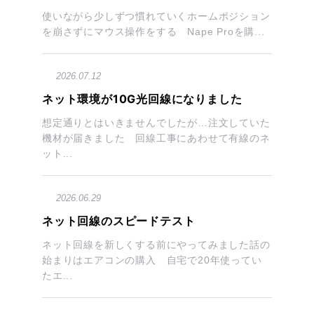
使いながら少しずつ慣れていくホームポジション
を崩さずにマウス操作をする Nape Proを購...
2026.07.12
ネット環境が10G光回線になりました
想定通りとはいきませんでしたが…注文していた
機材が届きました 回線工事にあわせて有線のネ
ット...
2026.06.29
ネット回線のスピードテスト
ネット回線を新しくする前にやってみました話の
始まりはエアコンの購入 自宅で20年使ってい
たエ...