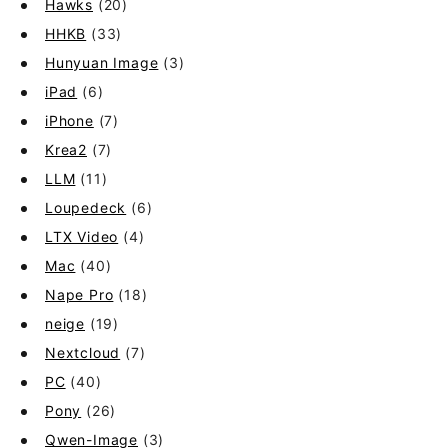
Hawks
(20)
HHKB
(33)
Hunyuan Image
(3)
iPad
(6)
iPhone
(7)
Krea2
(7)
LLM
(11)
Loupedeck
(6)
LTX Video
(4)
Mac
(40)
Nape Pro
(18)
neige
(19)
Nextcloud
(7)
PC
(40)
Pony
(26)
Qwen-Image
(3)