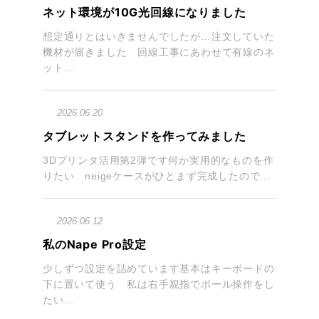
ネット環境が10G光回線になりました
想定通りとはいきませんでしたが…注文していた
機材が届きました 回線工事にあわせて有線のネ
ット...
2026.06.20
タブレットスタンドを作ってみました
3Dプリンタ活用第2弾です何か実用的なものを作
りたい neigeケースがひとまず完成したので...
2026.06.12
私のNape Pro設定
少しずつ設定を詰めています基本はキーボードの
下に置いて使う 私は右手親指でボール操作をし
たい...