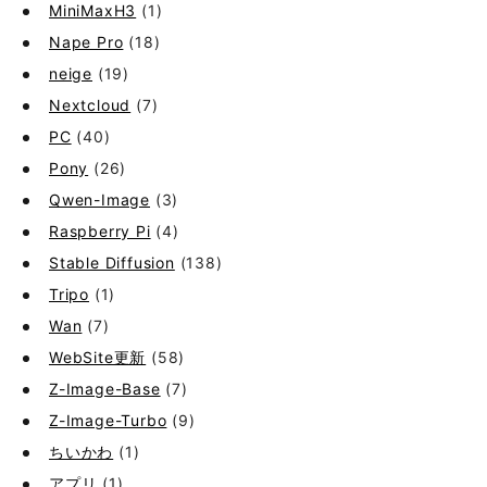
MiniMaxH3
(1)
Nape Pro
(18)
neige
(19)
Nextcloud
(7)
PC
(40)
Pony
(26)
Qwen-Image
(3)
Raspberry Pi
(4)
Stable Diffusion
(138)
Tripo
(1)
Wan
(7)
WebSite更新
(58)
Z-Image-Base
(7)
Z-Image-Turbo
(9)
ちいかわ
(1)
アプリ
(1)