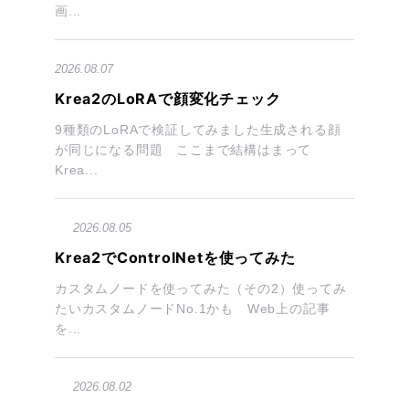
画...
2026.08.07
Krea2のLoRAで顔変化チェック
9種類のLoRAで検証してみました生成される顔
が同じになる問題 ここまで結構はまって
Krea...
2026.08.05
Krea2でControlNetを使ってみた
カスタムノードを使ってみた（その2）使ってみ
たいカスタムノードNo.1かも Web上の記事
を...
2026.08.02