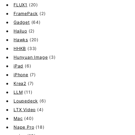
FLUX1
(20)
FramePack
(2)
Gadget
(64)
Hailuo
(2)
Hawks
(20)
HHKB
(33)
Hunyuan Image
(3)
iPad
(6)
iPhone
(7)
Krea2
(7)
LLM
(11)
Loupedeck
(6)
LTX Video
(4)
Mac
(40)
Nape Pro
(18)