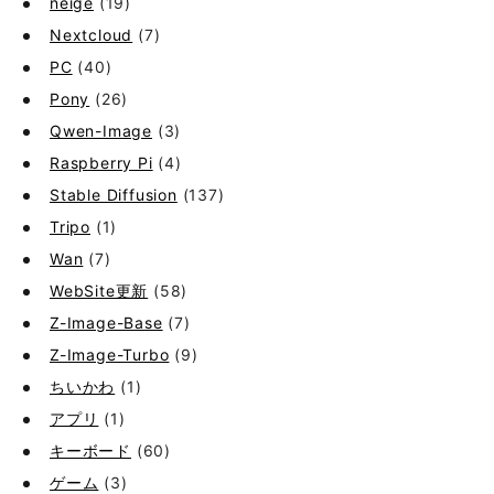
neige
(19)
Nextcloud
(7)
PC
(40)
Pony
(26)
Qwen-Image
(3)
Raspberry Pi
(4)
Stable Diffusion
(137)
Tripo
(1)
Wan
(7)
WebSite更新
(58)
Z-Image-Base
(7)
Z-Image-Turbo
(9)
ちいかわ
(1)
アプリ
(1)
キーボード
(60)
ゲーム
(3)