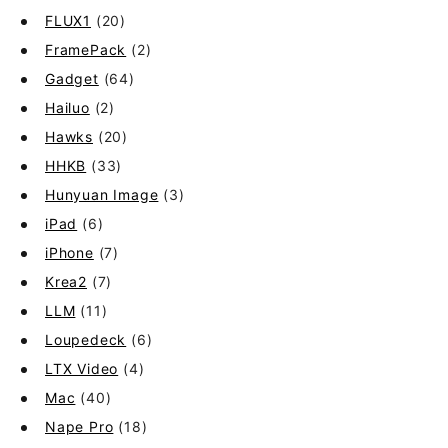
FLUX1
(20)
FramePack
(2)
Gadget
(64)
Hailuo
(2)
Hawks
(20)
HHKB
(33)
Hunyuan Image
(3)
iPad
(6)
iPhone
(7)
Krea2
(7)
LLM
(11)
Loupedeck
(6)
LTX Video
(4)
Mac
(40)
Nape Pro
(18)