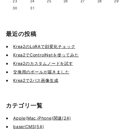
23
24
25
26
27
28
29
30
31
最近の投稿
Krea2のLoRAで顔変化チェック
Krea2でControlNetを使ってみた
Krea2のカスタムノードを試す
交換用のボールが届きました
Krea2で2パス画像生成
カテゴリ一覧
Apple(Mac,iPhone)関連(24)
baserCMS(54)