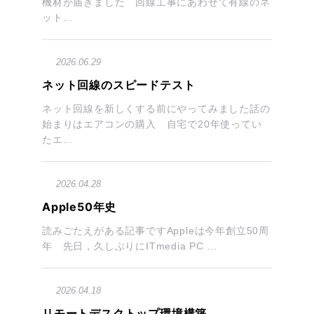
機材が届きました 回線工事にあわせて有線のネ
ット...
2026.06.29
ネット回線のスピードテスト
ネット回線を新しくする前にやってみました話の
始まりはエアコンの購入 自宅で20年使ってい
たエ...
2026.04.28
Apple50年史
読みごたえがある記事ですAppleは今年創立50周
年 先日，久しぶりにITmedia PC ...
2026.04.18
リモートデスクトップ環境構築