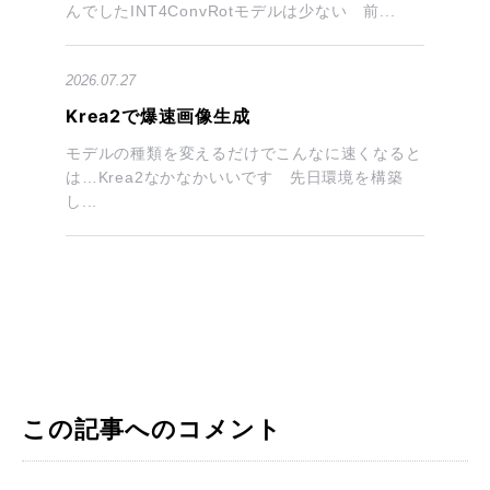
んでしたINT4ConvRotモデルは少ない 前...
2026.07.27
Krea2で爆速画像生成
モデルの種類を変えるだけでこんなに速くなると
は…Krea2なかなかいいです 先日環境を構築
し...
この記事へのコメント