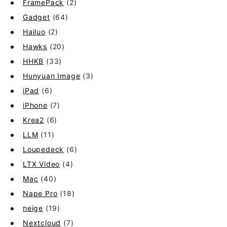
FramePack
(2)
Gadget
(64)
Hailuo
(2)
Hawks
(20)
HHKB
(33)
Hunyuan Image
(3)
iPad
(6)
iPhone
(7)
Krea2
(6)
LLM
(11)
Loupedeck
(6)
LTX Video
(4)
Mac
(40)
Nape Pro
(18)
neige
(19)
Nextcloud
(7)