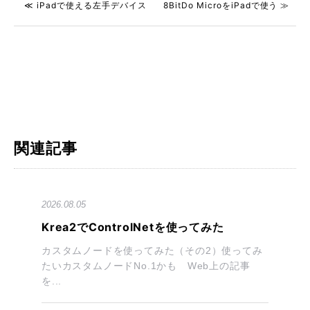
≪ iPadで使える左手デバイス
8BitDo MicroをiPadで使う ≫
関連記事
2026.08.05
Krea2でControlNetを使ってみた
カスタムノードを使ってみた（その2）使ってみ
たいカスタムノードNo.1かも Web上の記事
を...