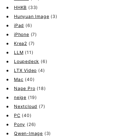
HHKB
(33)
Hunyuan Image
(3)
iPad
(6)
iPhone
(7)
Krea2
(7)
LLM
(11)
Loupedeck
(6)
LTX Video
(4)
Mac
(40)
Nape Pro
(18)
neige
(19)
Nextcloud
(7)
PC
(40)
Pony
(26)
Qwen-Image
(3)