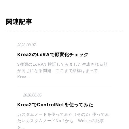
関連記事
2026.08.07
Krea2のLoRAで顔変化チェック
9種類のLoRAで検証してみました生成される顔
が同じになる問題 ここまで結構はまって
Krea...
2026.08.05
Krea2でControlNetを使ってみた
カスタムノードを使ってみた（その2）使ってみ
たいカスタムノードNo.1かも Web上の記事
を...