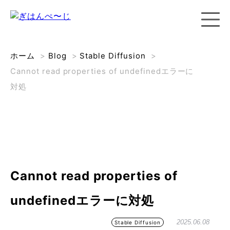
ホーム
>
Blog
>
Stable Diffusion
>
Cannot read properties of undefinedエラーに
対処
Cannot read properties of
undefinedエラーに対処
2025.06.08
Stable Diffusion