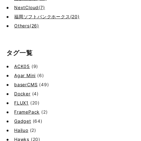
NextCloud(7)
福岡ソフトバンクホークス(20)
Others(26)
タグ一覧
ACK05
(9)
Agar Mini
(6)
baserCMS
(49)
Docker
(4)
FLUX1
(20)
FramePack
(2)
Gadget
(64)
Hailuo
(2)
Hawks
(20)