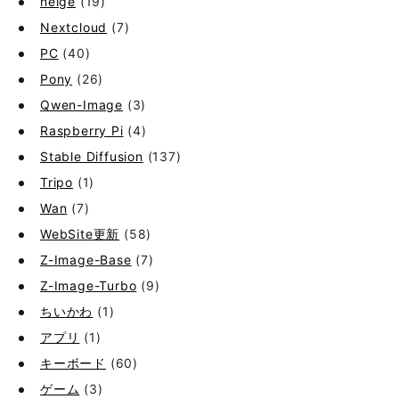
neige
(19)
Nextcloud
(7)
PC
(40)
Pony
(26)
Qwen-Image
(3)
Raspberry Pi
(4)
Stable Diffusion
(137)
Tripo
(1)
Wan
(7)
WebSite更新
(58)
Z-Image-Base
(7)
Z-Image-Turbo
(9)
ちいかわ
(1)
アプリ
(1)
キーボード
(60)
ゲーム
(3)