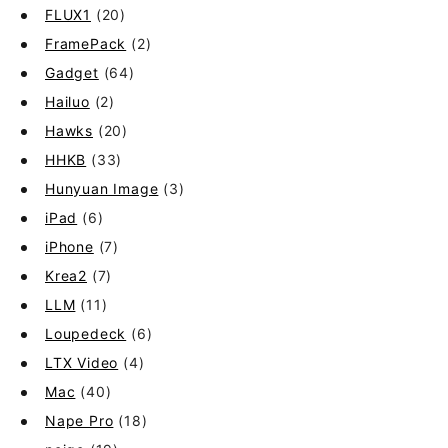
FLUX1
(20)
FramePack
(2)
Gadget
(64)
Hailuo
(2)
Hawks
(20)
HHKB
(33)
Hunyuan Image
(3)
iPad
(6)
iPhone
(7)
Krea2
(7)
LLM
(11)
Loupedeck
(6)
LTX Video
(4)
Mac
(40)
Nape Pro
(18)