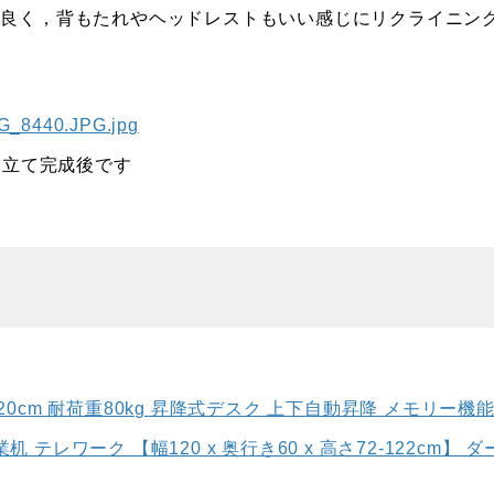
は良く，背もたれやヘッドレストもいい感じにリクライニン
み立て完成後です
20cm 耐荷重80kg 昇降式デスク 上下自動昇降 メモリー機能
テレワーク 【幅120 x 奥行き60 x 高さ72-122cm】 ダ