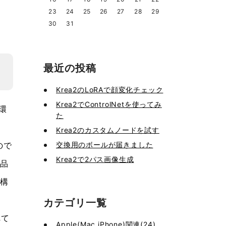
23
24
25
26
27
28
29
30
31
最近の投稿
Krea2のLoRAで顔変化チェック
Krea2でControlNetを使ってみ
環
た
Krea2のカスタムノードを試す
交換用のボールが届きました
ので
Krea2で2パス画像生成
商品
結構
カテゴリ一覧
れて
Apple(Mac,iPhone)関連(24)