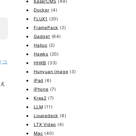
baserCMS
(49)
Docker
(4)
FLUX1
(20)
FramePack
(2)
Gadget
(64)
Hailuo
(2)
Hawks
(20)
ソコ
HHKB
(33)
Hunyuan Image
(3)
iPad
(6)
変え
iPhone
(7)
Krea2
(7)
LLM
(11)
Loupedeck
(6)
LTX Video
(4)
Mac
(40)