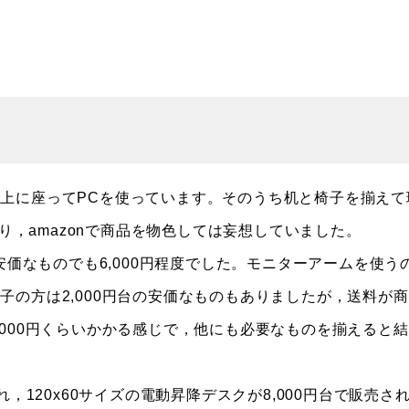
上に座ってPCを使っています。そのうち机と椅子を揃えて
たり，amazonで商品を物色しては妄想していました。
安価なものでも6,000円程度でした。モニターアームを使う
の方は2,000円台の安価なものもありましたが，送料が
000円くらいかかる感じで，他にも必要なものを揃えると
，120x60サイズの電動昇降デスクが8,000円台で販売さ