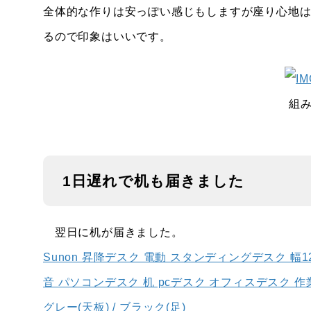
全体的な作りは安っぽい感じもしますが座り心地
るので印象はいいです。
組
1日遅れで机も届きました
翌日に机が届きました。
Sunon 昇降デスク 電動 スタンディングデスク 幅1
音 パソコンデスク 机 pcデスク オフィスデスク 作業机 
グレー(天板) / ブラック(足)