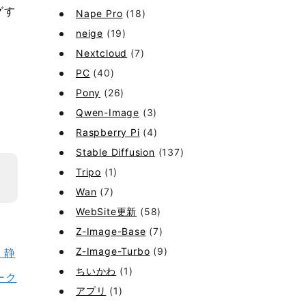
グす
Nape Pro
(18)
neige
(19)
Nextcloud
(7)
PC
(40)
Pony
(26)
Qwen-Image
(3)
Raspberry Pi
(4)
Stable Diffusion
(137)
Tripo
(1)
Wan
(7)
WebSite更新
(58)
Z-Image-Base
(7)
Z-Image-Turbo
(9)
 静
ちいかわ
(1)
ーク
アプリ
(1)