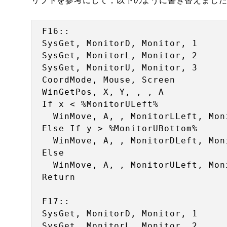
リプトを参考にして，以下のように書き替えまし
F16::

SysGet, MonitorD, Monitor, 1

SysGet, MonitorL, Monitor, 2

SysGet, MonitorU, Monitor, 3

CoordMode, Mouse, Screen

WinGetPos, X, Y, , , A

If x < %MonitorULeft%

  WinMove, A, , MonitorLLeft, Mon
Else If y > %MonitorUBottom%

  WinMove, A, , MonitorDLeft, Mon
Else

  WinMove, A, , MonitorULeft, Mon
Return

F17::

SysGet, MonitorD, Monitor, 1

SysGet, MonitorL, Monitor, 2
