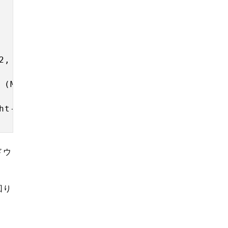
2, (MonitorLRight-MonitorLLeft), (Monitor
 (MonitorDRight-MonitorDLeft) /2, (Monito
ht-MonitorULeft) /2, (MonitorUBottom - Mo
ドウ
回り