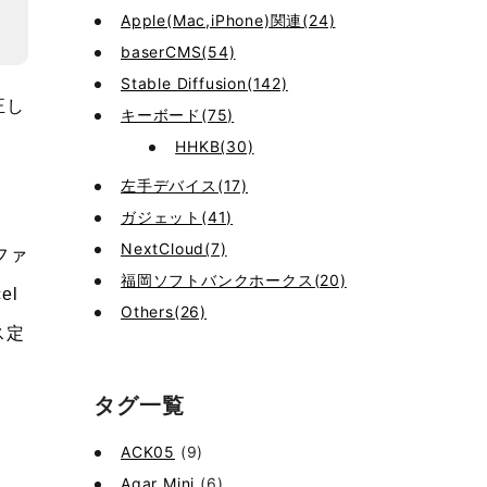
Apple(Mac,iPhone)関連(24)
baserCMS(54)
Stable Diffusion(142)
正し
キーボード(75)
HHKB(30)
左手デバイス(17)
ガジェット(41)
NextCloud(7)
ファ
福岡ソフトバンクホークス(20)
el
Others(26)
ス定
タグ一覧
ACK05
(9)
Agar Mini
(6)