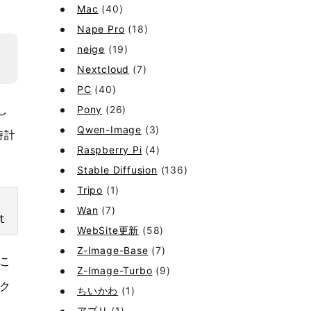
Mac
(40)
Nape Pro
(18)
neige
(19)
Nextcloud
(7)
PC
(40)
Pony
(26)
し
Qwen-Image
(3)
時計
Raspberry Pi
(4)
Stable Diffusion
(136)
Tripo
(1)
Wan
(7)
WebSite更新
(58)
Z-Image-Base
(7)
こ
Z-Image-Turbo
(9)
ク
ちいかわ
(1)
アプリ
(1)