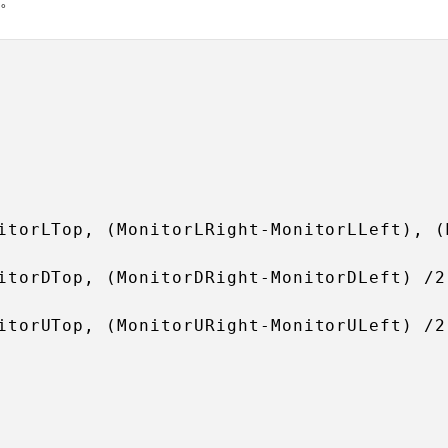
た。
itorLTop, (MonitorLRight-MonitorLLeft), (
itorDTop, (MonitorDRight-MonitorDLeft) /2
itorUTop, (MonitorURight-MonitorULeft) /2