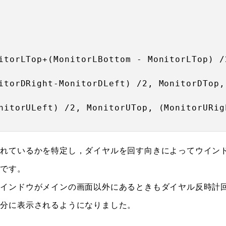
itorLTop+(MonitorLBottom - MonitorLTop) /
itorDRight-MonitorDLeft) /2, MonitorDTop,
nitorULeft) /2, MonitorUTop, (MonitorURig
されているかを特定し，ダイヤルを回す向きによってウイン
れです。
ウインドウがメインの画面以外にあるときもダイヤル反時計
半分に表示されるようになりました。