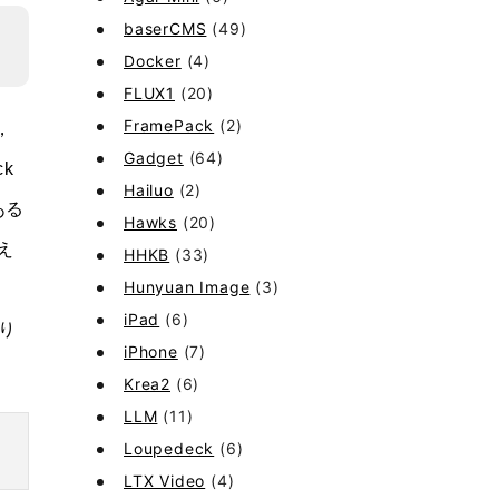
baserCMS
(49)
Docker
(4)
FLUX1
(20)
FramePack
(2)
，
Gadget
(64)
k
Hailuo
(2)
ある
Hawks
(20)
え
HHKB
(33)
Hunyuan Image
(3)
iPad
(6)
回り
iPhone
(7)
Krea2
(6)
LLM
(11)
Loupedeck
(6)
LTX Video
(4)