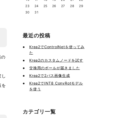
23
24
25
26
27
28
29
30
31
最近の投稿
Krea2でControlNetを使ってみ
た
場の
Krea2のカスタムノードを試す
交換用のボールが届きました
Krea2で2パス画像生成
戻し
Krea2でINT8 ConvRotモデル
版を
を使う
カテゴリ一覧