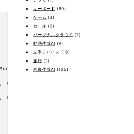
キーボード
(60)
ゲーム
(3)
セール
(6)
パーソナルクラウド
(7)
動画生成AI
(9)
左手デバイス
(19)
旅行
(2)
MonitorLBottom - MonitorLTop) /2

画像生成AI
(135)
, (MonitorDBottom - MonitorDTop)-70

, (MonitorUBottom - MonitorUTop)-70
