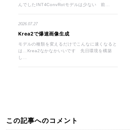
んでしたINT4ConvRotモデルは少ない 前...
2026.07.27
Krea2で爆速画像生成
モデルの種類を変えるだけでこんなに速くなると
は…Krea2なかなかいいです 先日環境を構築
し...
この記事へのコメント