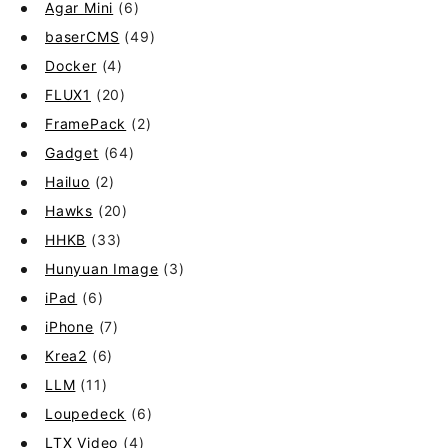
Agar Mini
(6)
baserCMS
(49)
Docker
(4)
FLUX1
(20)
FramePack
(2)
Gadget
(64)
Hailuo
(2)
Hawks
(20)
HHKB
(33)
Hunyuan Image
(3)
iPad
(6)
iPhone
(7)
Krea2
(6)
LLM
(11)
Loupedeck
(6)
LTX Video
(4)