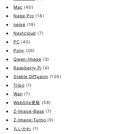
Mac
(40)
Nape Pro
(18)
neige
(19)
Nextcloud
(7)
PC
(40)
Pony
(26)
Qwen-Image
(3)
Raspberry Pi
(4)
Stable Diffusion
(136)
Tripo
(1)
Wan
(7)
WebSite更新
(58)
Z-Image-Base
(7)
Z-Image-Turbo
(9)
ちいかわ
(1)