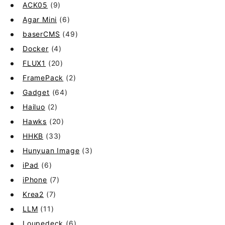
ACK05
(9)
Agar Mini
(6)
baserCMS
(49)
Docker
(4)
FLUX1
(20)
FramePack
(2)
Gadget
(64)
Hailuo
(2)
Hawks
(20)
HHKB
(33)
Hunyuan Image
(3)
iPad
(6)
iPhone
(7)
Krea2
(7)
LLM
(11)
Loupedeck
(6)