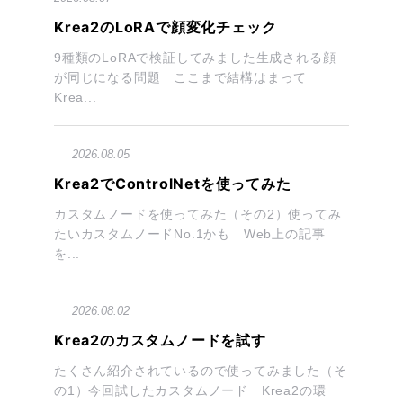
Krea2のLoRAで顔変化チェック
9種類のLoRAで検証してみました生成される顔
が同じになる問題 ここまで結構はまって
Krea...
2026.08.05
Krea2でControlNetを使ってみた
カスタムノードを使ってみた（その2）使ってみ
たいカスタムノードNo.1かも Web上の記事
を...
2026.08.02
Krea2のカスタムノードを試す
たくさん紹介されているので使ってみました（そ
の1）今回試したカスタムノード Krea2の環