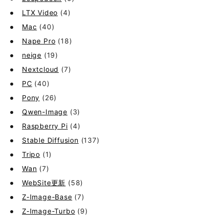
LTX Video
(4)
Mac
(40)
Nape Pro
(18)
neige
(19)
Nextcloud
(7)
PC
(40)
Pony
(26)
Qwen-Image
(3)
Raspberry Pi
(4)
Stable Diffusion
(137)
Tripo
(1)
Wan
(7)
WebSite更新
(58)
Z-Image-Base
(7)
Z-Image-Turbo
(9)