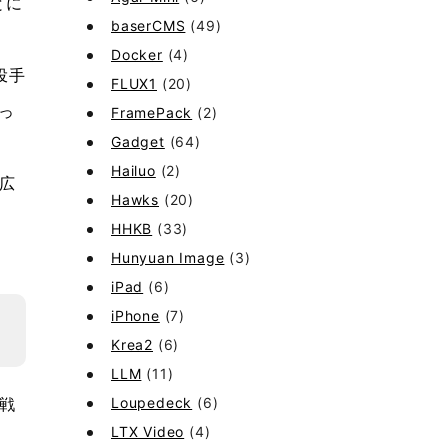
とに
baserCMS
(49)
Docker
(4)
投手
FLUX1
(20)
っ
FramePack
(2)
Gadget
(64)
Hailuo
(2)
広
Hawks
(20)
HHKB
(33)
Hunyuan Image
(3)
iPad
(6)
iPhone
(7)
Krea2
(6)
LLM
(11)
Loupedeck
(6)
戦
LTX Video
(4)