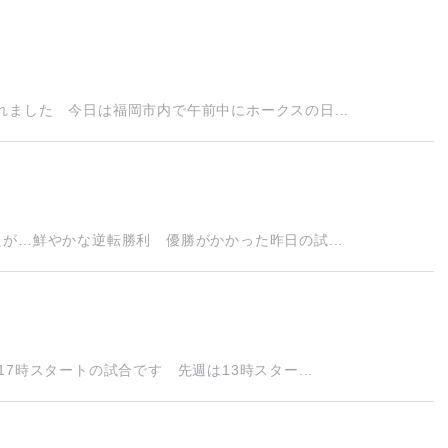
ました 今日は福岡市内で午前中にホークスの日...
が…鮮やかな逆転勝利 優勝がかかった昨日の試...
7時スタートの試合です 先週は13時スター...