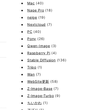
Mac
(40)
Nape Pro
(18)
neige
(19)
Nextcloud
(7)
PC
(40)
Pony
(26)
Qwen-Image
(3)
Raspberry Pi
(4)
Stable Diffusion
(136)
Tripo
(1)
Wan
(7)
WebSite更新
(58)
Z-Image-Base
(7)
Z-Image-Turbo
(9)
ちいかわ
(1)
アプリ
(1)