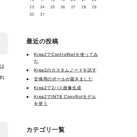
23
24
25
26
27
28
29
30
31
最近の投稿
Krea2でControlNetを使ってみ
た
は
Krea2のカスタムノードを試す
れ
交換用のボールが届きました
Krea2で2パス画像生成
Krea2でINT8 ConvRotモデル
を使う
カテゴリ一覧