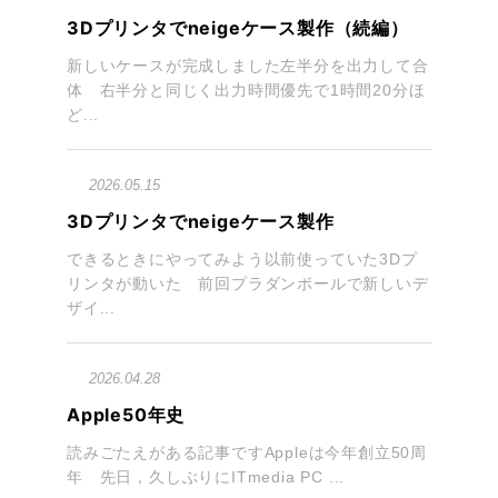
3Dプリンタでneigeケース製作（続編）
新しいケースが完成しました左半分を出力して合
体 右半分と同じく出力時間優先で1時間20分ほ
ど...
2026.05.15
3Dプリンタでneigeケース製作
できるときにやってみよう以前使っていた3Dプ
リンタが動いた 前回プラダンボールで新しいデ
ザイ...
2026.04.28
Apple50年史
読みごたえがある記事ですAppleは今年創立50周
年 先日，久しぶりにITmedia PC ...