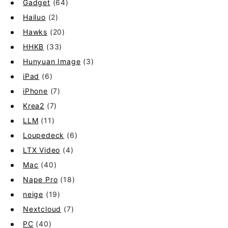
Gadget
(64)
Hailuo
(2)
Hawks
(20)
HHKB
(33)
Hunyuan Image
(3)
iPad
(6)
iPhone
(7)
Krea2
(7)
LLM
(11)
Loupedeck
(6)
LTX Video
(4)
Mac
(40)
Nape Pro
(18)
neige
(19)
Nextcloud
(7)
PC
(40)