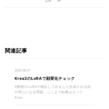
した
≫
関連記事
2026.08.07
Krea2のLoRAで顔変化チェック
9種類のLoRAで検証してみました生成される顔
が同じになる問題 ここまで結構はまって
Krea...