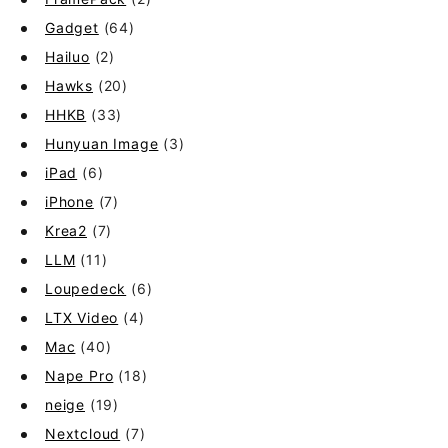
Gadget
(64)
Hailuo
(2)
Hawks
(20)
HHKB
(33)
Hunyuan Image
(3)
iPad
(6)
iPhone
(7)
Krea2
(7)
LLM
(11)
Loupedeck
(6)
LTX Video
(4)
Mac
(40)
Nape Pro
(18)
neige
(19)
Nextcloud
(7)