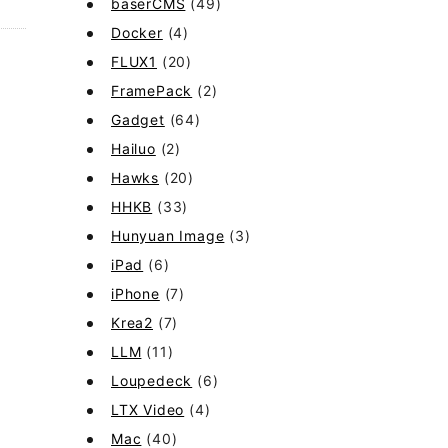
baserCMS
(49)
Docker
(4)
FLUX1
(20)
FramePack
(2)
Gadget
(64)
Hailuo
(2)
Hawks
(20)
HHKB
(33)
Hunyuan Image
(3)
iPad
(6)
iPhone
(7)
Krea2
(7)
LLM
(11)
Loupedeck
(6)
LTX Video
(4)
Mac
(40)