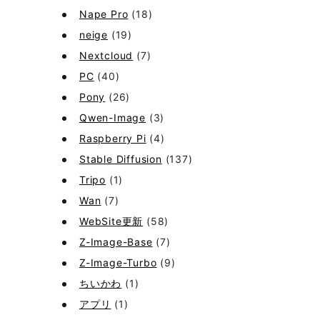
Nape Pro
(18)
neige
(19)
Nextcloud
(7)
PC
(40)
Pony
(26)
Qwen-Image
(3)
Raspberry Pi
(4)
Stable Diffusion
(137)
Tripo
(1)
Wan
(7)
WebSite更新
(58)
Z-Image-Base
(7)
Z-Image-Turbo
(9)
ちいかわ
(1)
アプリ
(1)