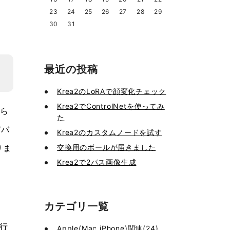
23
24
25
26
27
28
29
30
31
最近の投稿
Krea2のLoRAで顔変化チェック
Krea2でControlNetを使ってみ
がら
た
デバ
Krea2のカスタムノードを試す
交換用のボールが届きました
りま
Krea2で2パス画像生成
カテゴリ一覧
行
Apple(Mac,iPhone)関連(24)