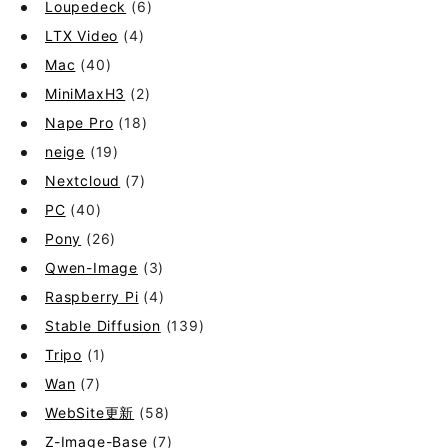
Loupedeck
(6)
LTX Video
(4)
Mac
(40)
MiniMaxH3
(2)
Nape Pro
(18)
neige
(19)
Nextcloud
(7)
PC
(40)
Pony
(26)
Qwen-Image
(3)
Raspberry Pi
(4)
Stable Diffusion
(139)
Tripo
(1)
Wan
(7)
WebSite更新
(58)
Z-Image-Base
(7)