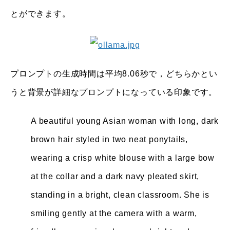
とができます。
プロンプトの生成時間は平均8.06秒で，どちらかとい
うと背景が詳細なプロンプトになっている印象です。
A beautiful young Asian woman with long, dark
brown hair styled in two neat ponytails,
wearing a crisp white blouse with a large bow
at the collar and a dark navy pleated skirt,
standing in a bright, clean classroom. She is
smiling gently at the camera with a warm,