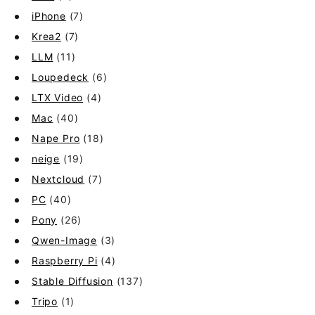
iPhone
(7)
Krea2
(7)
LLM
(11)
Loupedeck
(6)
LTX Video
(4)
Mac
(40)
Nape Pro
(18)
neige
(19)
Nextcloud
(7)
PC
(40)
Pony
(26)
Qwen-Image
(3)
Raspberry Pi
(4)
Stable Diffusion
(137)
Tripo
(1)