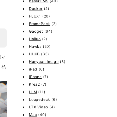
baserCMS
(49)
Docker
(4)
FLUX1
(20)
FramePack
(2)
Gadget
(64)
Hailuo
(2)
Hawks
(20)
HHKB
(33)
ポイ
Hunyuan Image
(3)
。私
iPad
(6)
iPhone
(7)
Krea2
(7)
LLM
(11)
Loupedeck
(6)
LTX Video
(4)
Mac
(40)