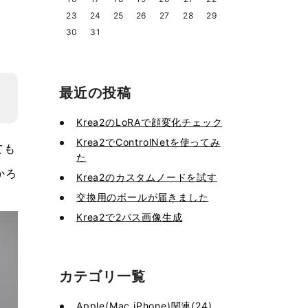
23
24
25
26
27
28
29
30
31
最近の投稿
Krea2のLoRAで顔変化チェック
Krea2でControlNetを使ってみ
ても
た
かろ
Krea2のカスタムノードを試す
交換用のボールが届きました
Krea2で2パス画像生成
カテゴリ一覧
Apple(Mac,iPhone)関連(24)