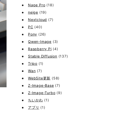
Nape Pro
(18)
neige
(19)
Nextcloud
(7)
PC
(40)
Pony
(26)
Qwen-Image
(3)
Raspberry Pi
(4)
Stable Diffusion
(137)
Tripo
(1)
Wan
(7)
WebSite更新
(58)
Z-Image-Base
(7)
Z-Image-Turbo
(9)
ちいかわ
(1)
アプリ
(1)