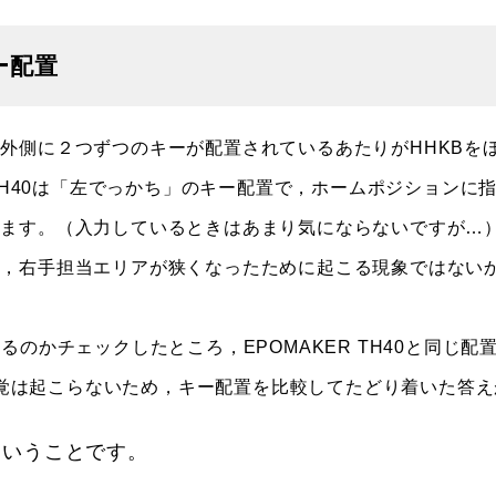
ー配置
側に２つずつのキーが配置されているあたりがHHKBを
 TH40は「左でっかち」のキー配置で，ホームポジションに
います。（入力しているときはあまり気にならないですが…
果，右手担当エリアが狭くなったために起こる現象ではない
のかチェックしたところ，EPOMAKER TH40と同じ配
の錯覚は起こらないため，キー配置を比較してたどり着いた答え
ということです。