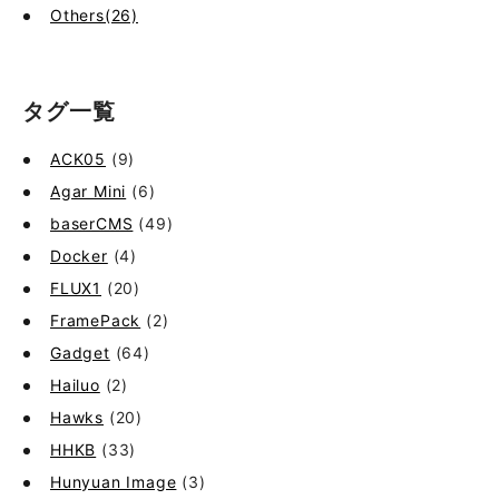
Others(26)
タグ一覧
ACK05
(9)
Agar Mini
(6)
baserCMS
(49)
Docker
(4)
FLUX1
(20)
FramePack
(2)
Gadget
(64)
Hailuo
(2)
Hawks
(20)
HHKB
(33)
Hunyuan Image
(3)