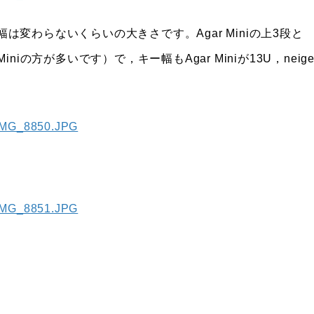
幅は変わらないくらいの大きさです。Agar Miniの上3段と
iniの方が多いです）で，キー幅もAgar Miniが13U，neig