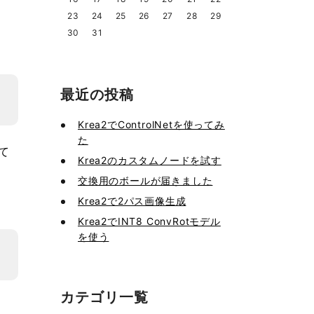
23
24
25
26
27
28
29
30
31
最近の投稿
Krea2でControlNetを使ってみ
た
て
Krea2のカスタムノードを試す
交換用のボールが届きました
Krea2で2パス画像生成
Krea2でINT8 ConvRotモデル
を使う
カテゴリ一覧