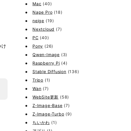
Mac
(40)
Nape Pro
(18)
neige
(19)
Nextcloud
(7)
PC
(40)
つけ
Pony
(26)
Qwen-Image
(3)
Raspberry Pi
(4)
Stable Diffusion
(136)
Tripo
(1)
Wan
(7)
WebSite更新
(58)
Z-Image-Base
(7)
Z-Image-Turbo
(9)
ちいかわ
(1)
アプリ
(1)