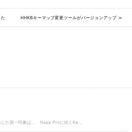
した
HHKBキーマップ変更ツールがバージョンアップ ≫
一印象は… Nape Proに続くKe...