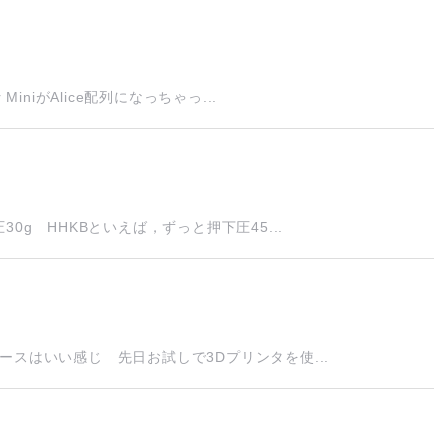
niがAlice配列になっちゃっ...
0g HHKBといえば，ずっと押下圧45...
スはいい感じ 先日お試しで3Dプリンタを使...