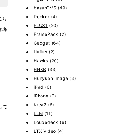
baserCMS
(49)
Docker
(4)
立ち
FLUX1
(20)
参考
FramePack
(2)
Gadget
(64)
Hailuo
(2)
Hawks
(20)
HHKB
(33)
Hunyuan Image
(3)
iPad
(6)
iPhone
(7)
Krea2
(6)
して
LLM
(11)
Loupedeck
(6)
LTX Video
(4)