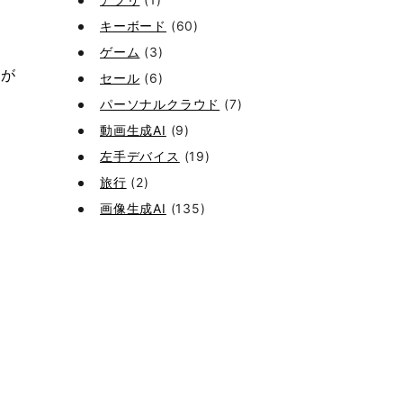
キーボード
(60)
ゲーム
(3)
eが
セール
(6)
パーソナルクラウド
(7)
動画生成AI
(9)
左手デバイス
(19)
旅行
(2)
画像生成AI
(135)