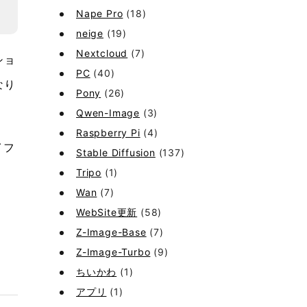
Nape Pro
(18)
neige
(19)
Nextcloud
(7)
ショ
PC
(40)
なり
Pony
(26)
Qwen-Image
(3)
Raspberry Pi
(4)
イフ
Stable Diffusion
(137)
Tripo
(1)
Wan
(7)
WebSite更新
(58)
Z-Image-Base
(7)
Z-Image-Turbo
(9)
ちいかわ
(1)
アプリ
(1)