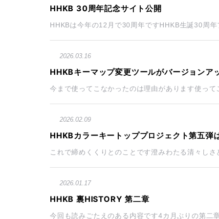
HHKB 30周年記念サイト公開
HHKBは今年の12月で30周年ですHHKB生誕30周
2026.03.16
HHKBキーマップ変更ツールがバージョンア
今まで使ってこなかったのは理由があります使ってこな
2026.02.09
HHKBカラーキートッププロジェクト第五弾
これで締めくくりとのことです澄みわたる清々しさと
2026.01.17
HHKB 裏HISTORY 第二章
今回も読みごたえのある内容です4カ月ぶりの第二章 