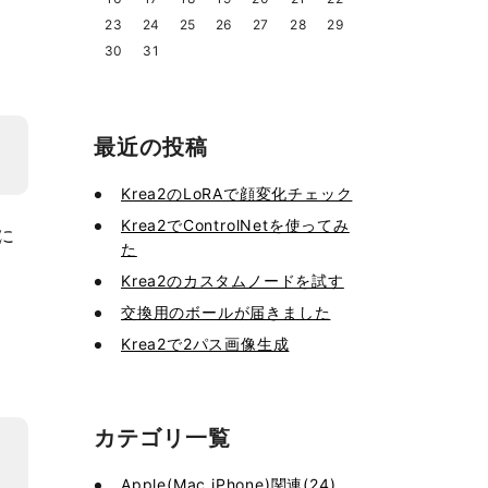
23
24
25
26
27
28
29
30
31
最近の投稿
Krea2のLoRAで顔変化チェック
Krea2でControlNetを使ってみ
に
た
Krea2のカスタムノードを試す
交換用のボールが届きました
Krea2で2パス画像生成
カテゴリ一覧
Apple(Mac,iPhone)関連(24)