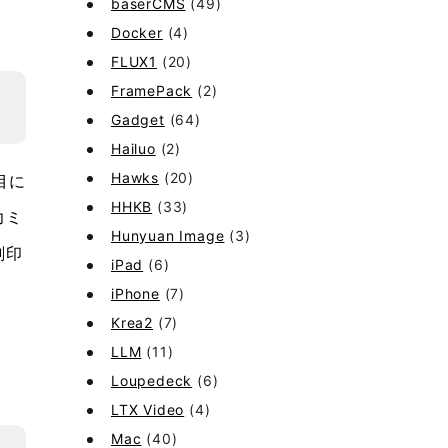
baserCMS
(49)
Docker
(4)
FLUX1
(20)
FramePack
(2)
Gadget
(64)
Hailuo
(2)
Hawks
(20)
目に
HHKB
(33)
力ミ
Hunyuan Image
(3)
刻印
iPad
(6)
iPhone
(7)
Krea2
(7)
LLM
(11)
Loupedeck
(6)
LTX Video
(4)
Mac
(40)