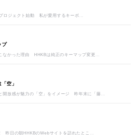
年プロジェクト始動 私が愛用するキーボ...
ップ
かった理由 HHKBは純正のキーマップ変更...
は「空」
開放感が魅力の「空」をイメージ 昨年末に「藤...
昨日の朝HHKBのWebサイトを訪れたとこ...