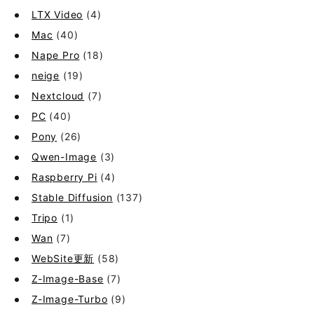
LTX Video
(4)
Mac
(40)
Nape Pro
(18)
neige
(19)
Nextcloud
(7)
PC
(40)
Pony
(26)
Qwen-Image
(3)
Raspberry Pi
(4)
Stable Diffusion
(137)
Tripo
(1)
Wan
(7)
WebSite更新
(58)
Z-Image-Base
(7)
Z-Image-Turbo
(9)