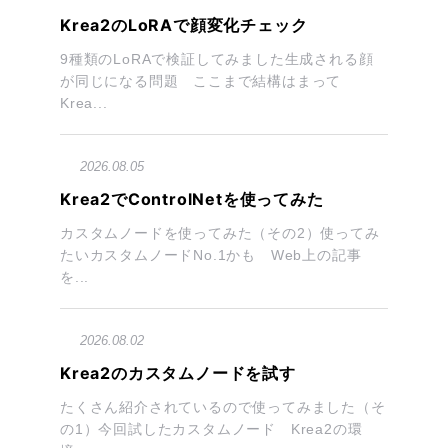
Krea2のLoRAで顔変化チェック
9種類のLoRAで検証してみました生成される顔
が同じになる問題 ここまで結構はまって
Krea...
2026.08.05
Krea2でControlNetを使ってみた
カスタムノードを使ってみた（その2）使ってみ
たいカスタムノードNo.1かも Web上の記事
を...
2026.08.02
Krea2のカスタムノードを試す
たくさん紹介されているので使ってみました（そ
の1）今回試したカスタムノード Krea2の環