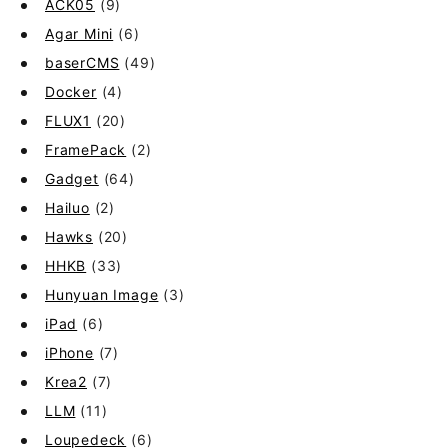
ACK05
(9)
Agar Mini
(6)
baserCMS
(49)
Docker
(4)
FLUX1
(20)
FramePack
(2)
Gadget
(64)
Hailuo
(2)
Hawks
(20)
HHKB
(33)
Hunyuan Image
(3)
iPad
(6)
iPhone
(7)
Krea2
(7)
LLM
(11)
Loupedeck
(6)