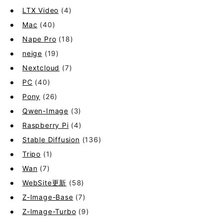
LTX Video
(4)
Mac
(40)
Nape Pro
(18)
neige
(19)
Nextcloud
(7)
PC
(40)
Pony
(26)
Qwen-Image
(3)
Raspberry Pi
(4)
Stable Diffusion
(136)
Tripo
(1)
Wan
(7)
WebSite更新
(58)
Z-Image-Base
(7)
Z-Image-Turbo
(9)