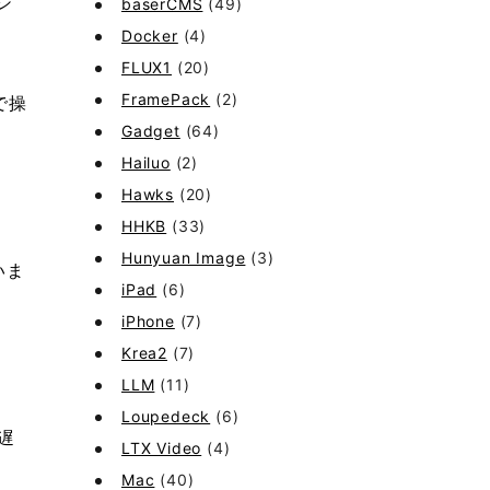
シ
baserCMS
(49)
Docker
(4)
FLUX1
(20)
FramePack
(2)
で操
Gadget
(64)
Hailuo
(2)
Hawks
(20)
HHKB
(33)
Hunyuan Image
(3)
いま
iPad
(6)
iPhone
(7)
Krea2
(7)
LLM
(11)
Loupedeck
(6)
遅
LTX Video
(4)
Mac
(40)