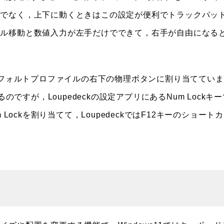
番でなく，上下に動くときはこの設定が便利でトラックパッ
ソル移動と数値入力が左手だけでできて，右手が自由になる
デフォルトプロファイルの右下の物理ボタンに割り当てていま
のですが，Loupedeckの設定アプリにあるNum Lockキー
um Lockを割り当てて，LoupedeckではF12キーのショート