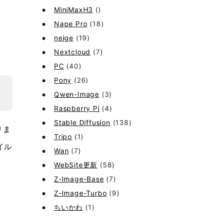
MiniMaxH3
()
Nape Pro
(18)
neige
(19)
Nextcloud
(7)
PC
(40)
Pony
(26)
Qwen-Image
(3)
Raspberry Pi
(4)
Stable Diffusion
(138)
りま
Tripo
(1)
イル
Wan
(7)
WebSite更新
(58)
Z-Image-Base
(7)
Z-Image-Turbo
(9)
ちいかわ
(1)