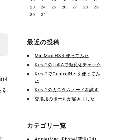
23
24
25
26
27
28
29
30
31
最近の投稿
MiniMax H3を使ってみた
Krea2のLoRAで顔変化チェック
Krea2でControlNetを使ってみ
面付
た
Krea2のカスタムノードを試す
ある
交換用のボールが届きました
カテゴリ一覧
ヤ
Apple(Mac,iPhone)関連(24)