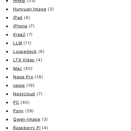
HHKB
(33)
Hunyuan Image
(3)
iPad
(6)
iPhone
(7)
Krea2
(7)
LLM
(11)
Loupedeck
(6)
LTX Video
(4)
Mac
(40)
Nape Pro
(18)
neige
(19)
Nextcloud
(7)
PC
(40)
Pony
(26)
Qwen-Image
(3)
Raspberry Pi
(4)