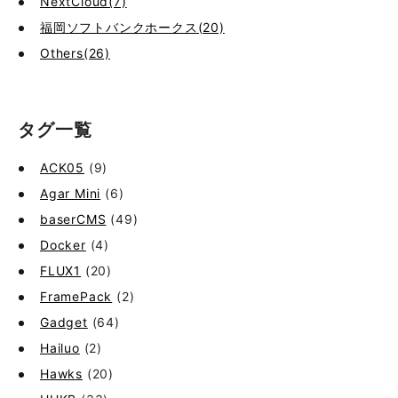
NextCloud(7)
福岡ソフトバンクホークス(20)
Others(26)
タグ一覧
ACK05
(9)
Agar Mini
(6)
baserCMS
(49)
Docker
(4)
FLUX1
(20)
FramePack
(2)
Gadget
(64)
Hailuo
(2)
Hawks
(20)