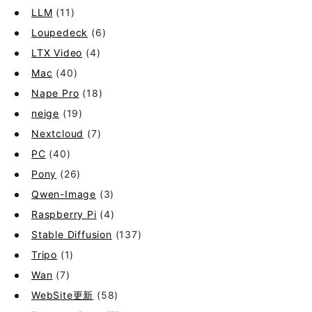
LLM
(11)
Loupedeck
(6)
LTX Video
(4)
Mac
(40)
Nape Pro
(18)
neige
(19)
Nextcloud
(7)
PC
(40)
Pony
(26)
Qwen-Image
(3)
Raspberry Pi
(4)
Stable Diffusion
(137)
Tripo
(1)
Wan
(7)
WebSite更新
(58)