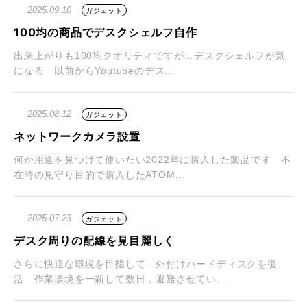
2025.09.10
ガジェット
100均の商品でデスクシェルフ自作
出来上がりも100均クオリティですが…デスクシェルフが気
になる 以前からYoutubeのデス...
2025.08.12
ガジェット
ネットワークカメラ設置
何か用途を見つけて使いたい2022年に購入した製品です 不
在時の見守り目的で購入したATOM...
2025.07.23
ガジェット
デスク周りの配線を見目麗しく
さらに快適な環境を目指して…外付けハードディスクを復
活 作業環境を一新して数日，避難させてい...