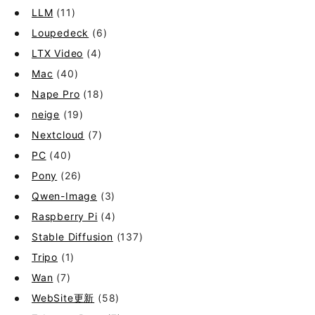
LLM
(11)
Loupedeck
(6)
LTX Video
(4)
Mac
(40)
Nape Pro
(18)
neige
(19)
Nextcloud
(7)
PC
(40)
Pony
(26)
Qwen-Image
(3)
Raspberry Pi
(4)
Stable Diffusion
(137)
Tripo
(1)
Wan
(7)
WebSite更新
(58)