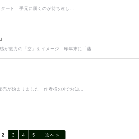
スタート 手元に届くのが待ち遠し...
」
が魅力の「空」をイメージ 昨年末に「藤...
販売が始まりました 作者様のXでお知...
2
3
4
5
次へ >