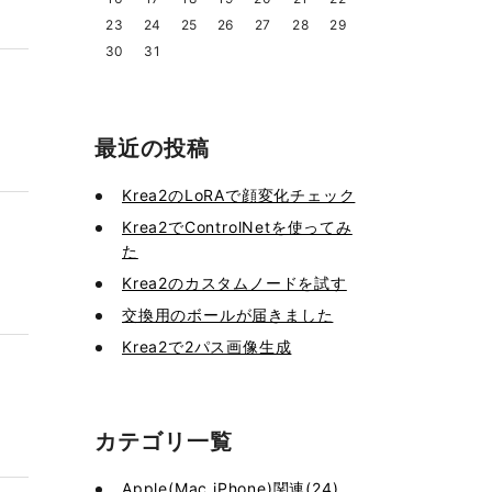
23
24
25
26
27
28
29
30
31
最近の投稿
Krea2のLoRAで顔変化チェック
Krea2でControlNetを使ってみ
た
Krea2のカスタムノードを試す
交換用のボールが届きました
Krea2で2パス画像生成
カテゴリ一覧
Apple(Mac,iPhone)関連(24)