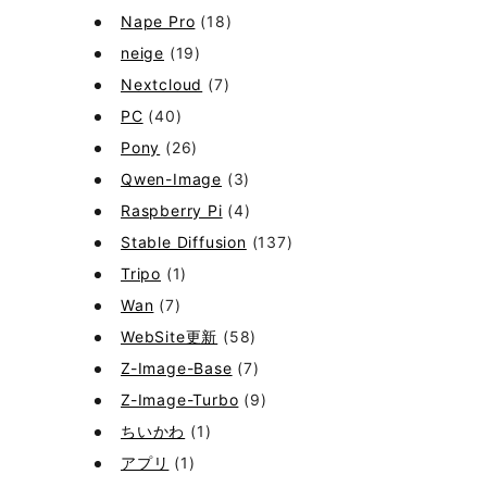
Nape Pro
(18)
neige
(19)
Nextcloud
(7)
PC
(40)
Pony
(26)
Qwen-Image
(3)
Raspberry Pi
(4)
Stable Diffusion
(137)
Tripo
(1)
Wan
(7)
WebSite更新
(58)
Z-Image-Base
(7)
Z-Image-Turbo
(9)
ちいかわ
(1)
アプリ
(1)