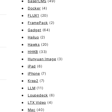
baserCMS
(49)
Docker
(4)
FLUX1
(20)
FramePack
(2)
Gadget
(64)
Hailuo
(2)
Hawks
(20)
HHKB
(33)
Hunyuan Image
(3)
iPad
(6)
iPhone
(7)
Krea2
(7)
LLM
(11)
Loupedeck
(6)
LTX Video
(4)
Mac
(40)