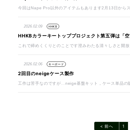
今回はNape Pro以外のアイテムもあります2月13日から
2026.02.09
HHKB
HHKBカラーキートッププロジェクト第五弾は「空
これで締めくくりとのことです澄みわたる清々しさと開放感
2026.02.06
キーボード
2回目のneigeケース製作
工作は苦手なのですが…neige基盤キット，ケース単品の
< 前へ
1