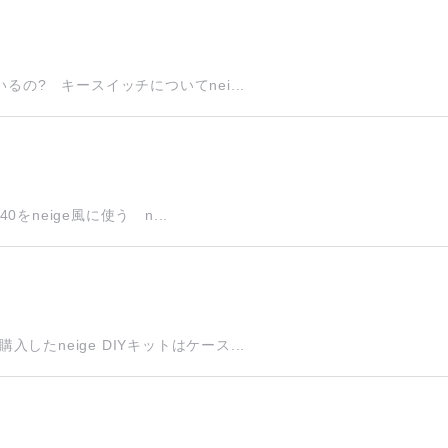
るの? キースイッチについてnei...
をneige風に使う n...
たneige DIYキットはケース...