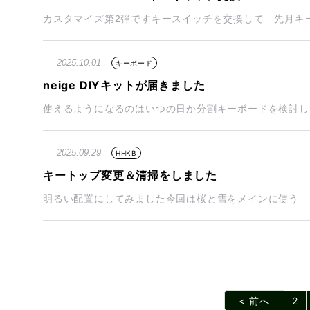
カスタマイズ第2弾ですキースイッチを交換して 先月キース
2025.10.01
キーボード
neige DIYキットが届きました
使えるようになるのはいつの日か分割キーボードを検討して
2025.09.29
HHKB
キートップ変更＆清掃をしました
明るい配置にしてみました今回は桜と雪をメインに使う しばらく
< 前へ
2