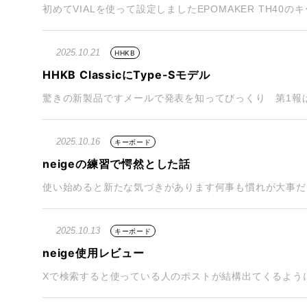
初めてVIALを使って設定しましたEPOMAKER TH40のキー
2025.10.21
HHKB
HHKB ClassicにType-Sモデル
驚きの新製品ですメールで発表を知ってびっくり 第1報はメー
2025.10.16
キーボード
neigeの練習で愕然とした話
使い始めると新たな気づきがあります何事も慣れが大事だけど
2025.10.13
キーボード
neige使用レビュー
Xで検索すると使っている人のポストが結構出てくるようにな