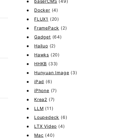
baserCMS
(49)
Docker
(4)
FLUX1
(20)
FramePack
(2)
Gadget
(64)
Hailuo
(2)
Hawks
(20)
HHKB
(33)
Hunyuan Image
(3)
iPad
(6)
iPhone
(7)
Krea2
(7)
LLM
(11)
Loupedeck
(6)
LTX Video
(4)
Mac
(40)