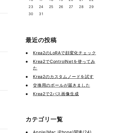
23
24
25
26
27
28
29
30
31
最近の投稿
Krea2のLoRAで顔変化チェック
Krea2でControlNetを使ってみ
た
Krea2のカスタムノードを試す
交換用のボールが届きました
Krea2で2パス画像生成
カテゴリ一覧
Apple(Mac,iPhone)関連(24)