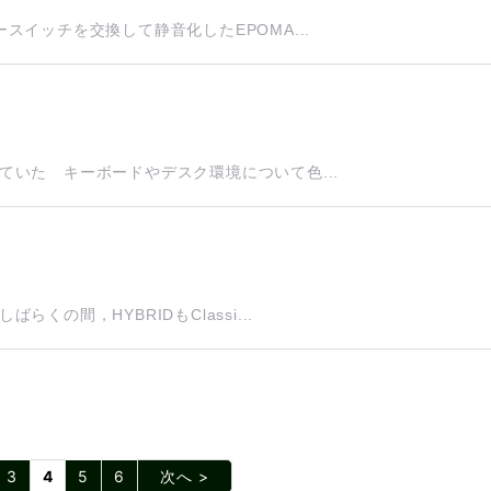
イッチを交換して静音化したEPOMA...
いた キーボードやデスク環境について色...
の間，HYBRIDもClassi...
3
4
5
6
次へ >