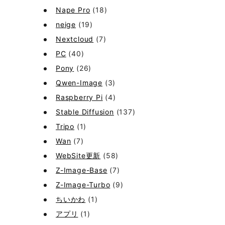
Nape Pro
(18)
neige
(19)
Nextcloud
(7)
PC
(40)
Pony
(26)
Qwen-Image
(3)
Raspberry Pi
(4)
Stable Diffusion
(137)
Tripo
(1)
Wan
(7)
WebSite更新
(58)
Z-Image-Base
(7)
Z-Image-Turbo
(9)
ちいかわ
(1)
アプリ
(1)