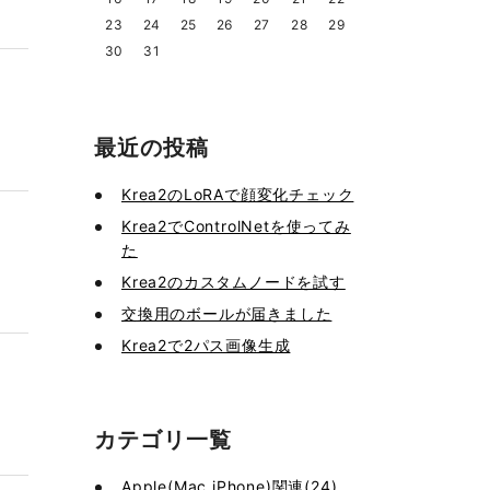
23
24
25
26
27
28
29
30
31
最近の投稿
Krea2のLoRAで顔変化チェック
Krea2でControlNetを使ってみ
た
Krea2のカスタムノードを試す
交換用のボールが届きました
Krea2で2パス画像生成
カテゴリ一覧
Apple(Mac,iPhone)関連(24)