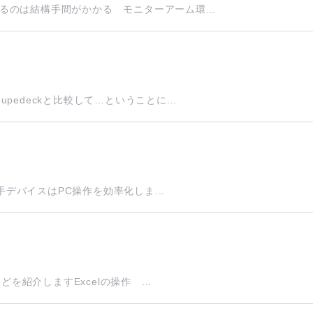
のは結構手間がかかる モニターアーム環...
edeckと比較して…ということに...
手デバイスはPC操作を効率化しま...
を紹介しますExcelの操作 ...