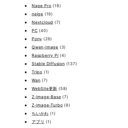
Nape Pro
(18)
neige
(19)
Nextcloud
(7)
PC
(40)
Pony
(26)
Qwen-Image
(3)
Raspberry Pi
(4)
Stable Diffusion
(137)
Tripo
(1)
Wan
(7)
WebSite更新
(58)
Z-Image-Base
(7)
Z-Image-Turbo
(9)
ちいかわ
(1)
アプリ
(1)