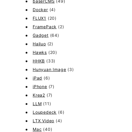
baserCMS
(49)
Docker
(4)
FLUX1
(20)
FramePack
(2)
Gadget
(64)
Hailuo
(2)
Hawks
(20)
HHKB
(33)
Hunyuan Image
(3)
iPad
(6)
iPhone
(7)
Krea2
(7)
LLM
(11)
Loupedeck
(6)
LTX Video
(4)
Mac
(40)