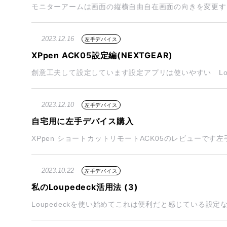
モニターアームは画面の縦横自由自在画面の向きを変更する
2023.12.16
左手デバイス
XPpen ACK05設定編(NEXTGEAR)
創意工夫して設定しています設定アプリは使いやすい Loup
2023.12.10
左手デバイス
自宅用に左手デバイス購入
XPpen ショートカットリモートACK05のレビューです左
2023.10.22
左手デバイス
私のLoupedeck活用法 (3)
Loupedeckを使い始めてこれは便利だと感じている設定など