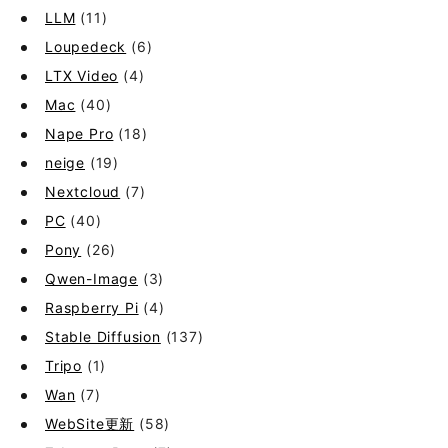
LLM
(11)
Loupedeck
(6)
LTX Video
(4)
Mac
(40)
Nape Pro
(18)
neige
(19)
Nextcloud
(7)
PC
(40)
Pony
(26)
Qwen-Image
(3)
Raspberry Pi
(4)
Stable Diffusion
(137)
Tripo
(1)
Wan
(7)
WebSite更新
(58)