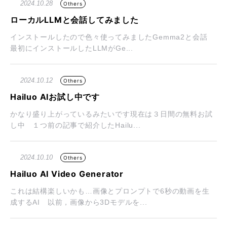
2024.10.28
Others
ローカルLLMと会話してみました
インストールしたので色々使ってみましたGemma2と会話
最初にインストールしたLLMがGe...
2024.10.12
Others
Hailuo AIお試し中です
かなり盛り上がっているみたいです現在は３日間の無料お試
し中 １つ前の記事で紹介したHailu...
2024.10.10
Others
Hailuo AI Video Generator
これは結構楽しいかも…画像とプロンプトで6秒の動画を生
成するAI 以前，画像から3Dモデルを...