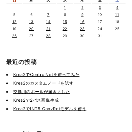
日
月
火
水
木
金
土
1
2
3
4
5
6
7
8
9
10
11
12
13
14
15
16
17
18
19
20
21
22
23
24
25
26
27
28
29
30
31
最近の投稿
Krea2でControlNetを使ってみた
Krea2のカスタムノードを試す
交換用のボールが届きました
Krea2で2パス画像生成
Krea2でINT8 ConvRotモデルを使う