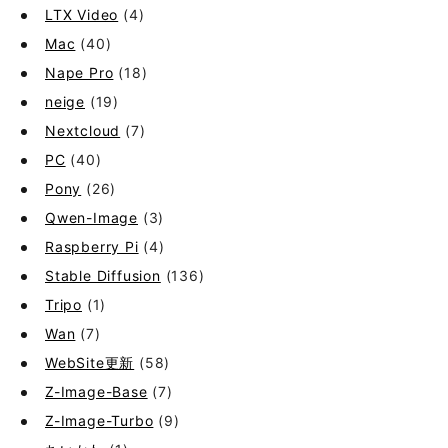
LTX Video
(4)
Mac
(40)
Nape Pro
(18)
neige
(19)
Nextcloud
(7)
PC
(40)
Pony
(26)
Qwen-Image
(3)
Raspberry Pi
(4)
Stable Diffusion
(136)
Tripo
(1)
Wan
(7)
WebSite更新
(58)
Z-Image-Base
(7)
Z-Image-Turbo
(9)