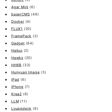
Agar Mini
(6)
baserCMS
(49)
Docker
(4)
FLUX1
(20)
FramePack
(2)
Gadget
(64)
Hailuo
(2)
Hawks
(20)
HHKB
(33)
Hunyuan Image
(3)
iPad
(6)
iPhone
(7)
Krea2
(6)
LLM
(11)
Loupedeck
(6)