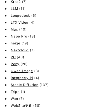
Krea2
(7)
LLM
(11)
Loupedeck
(6)
LTX Video
(4)
Mac
(40)
Nape Pro
(18)
neige
(19)
Nextcloud
(7)
PC
(40)
Pony
(26)
Qwen-Image
(3)
Raspberry Pi
(4)
Stable Diffusion
(137)
Tripo
(1)
Wan
(7)
WebSite更新
(58)