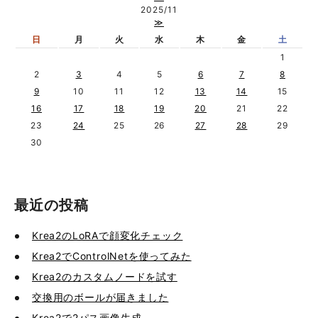
2025/11
≫
日
月
火
水
木
金
土
1
2
3
4
5
6
7
8
9
10
11
12
13
14
15
16
17
18
19
20
21
22
23
24
25
26
27
28
29
30
最近の投稿
Krea2のLoRAで顔変化チェック
Krea2でControlNetを使ってみた
Krea2のカスタムノードを試す
交換用のボールが届きました
Krea2で2パス画像生成