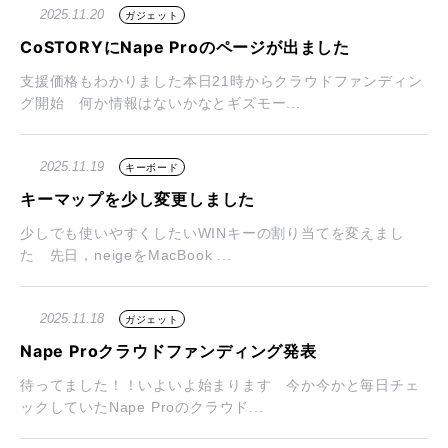
2025.11.20
ガジェット
CoSTORYにNape Proのページが出ました
支援価格もわかりました本日21時からクラウドファンディン
グ開始 何か情報はないかなとギズモー...
2025.11.19
キーボード
キーマップを少し変更しました
少しでも使いやすくしたいWINキーの割り当てを変えまし
た 先日，neigeをMacBook ...
2025.11.18
ガジェット
Nape Proクラウドファンディング発表
待ってました！！いよいよ始まります 今か今かと毎日チェ
ックしていたNape Proのクラウド...