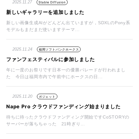
2025.11.27
Stable Diffusion
新しいギャラリーを追加しました
新しい画像生成AIがどんどん出ていますが，SDXLのPony系
モデルもまだまだ使いますテーマ...
2025.11.24
福岡ソフトバンクホークス
ファンフェスティバルに参加しました
年に一度のお祭りです日本一の優勝パレードが行われまし
た 今日は福岡市内で午前中にホークスの日...
2025.11.20
ガジェット
Nape Pro クラウドファンディング始まりました
待ちに待ったクラウドファンディング開始ですCoSTORYの
サーバーが落ちちゃった 21時ぎり...