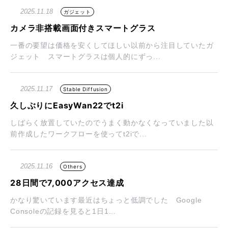
2025.11.18
ガジェット
カメラ非搭載画面付きスマートグラス
一番の要望は価格を安くしてほしい以前から注目していたガ
ジェット スマートグラスは個人的にずっ...
2025.11.17
Stable Diffusion
久しぶりにEasyWan22でt2i
しばらく放置していたのでうまく動かなくなっていました以
前作成したワークフローを使ってt2iで...
2025.11.16
Others
28日間で7,000アクセス達成
かなり驚いています最近はちょっと低調でした Google
Consoleの記録を見ると1日1...