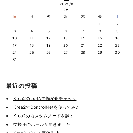
2025/8
≫
日
月
火
水
木
金
土
1
2
3
4
5
6
7
8
9
10
11
12
13
14
15
16
17
18
19
20
21
22
23
24
25
26
27
28
29
30
31
最近の投稿
Krea2のLoRAで顔変化チェック
Krea2でControlNetを使ってみた
Krea2のカスタムノードを試す
交換用のボールが届きました
Krea2で2パス画像生成