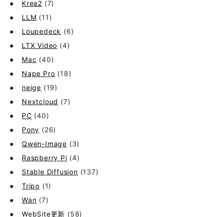
Krea2
(7)
LLM
(11)
Loupedeck
(6)
LTX Video
(4)
Mac
(40)
Nape Pro
(18)
neige
(19)
Nextcloud
(7)
PC
(40)
Pony
(26)
Qwen-Image
(3)
Raspberry Pi
(4)
Stable Diffusion
(137)
Tripo
(1)
Wan
(7)
WebSite更新
(58)