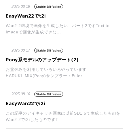
2025.08.19
Stable Diffusion
EasyWan22でt2i
Wan2.2環境で画像を生成したい パート2ですText to
Imageで画像が生成できな...
2025.08.17
Stable Diffusion
Pony系モデルのアップデート(2)
お盆休みを利用していろいろやっています
HARUKI_MIX(Pony)サンプラー：Euler...
2025.08.16
Stable Diffusion
EasyWan22でi2i
この記事のアイキャッチ画像は以前SD1.5で生成したものを
Wan2.2でi2iしたものですT...