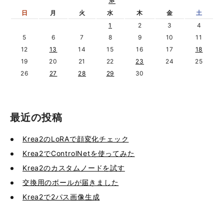
≫
日
月
火
水
木
金
土
1
2
3
4
5
6
7
8
9
10
11
12
13
14
15
16
17
18
19
20
21
22
23
24
25
26
27
28
29
30
最近の投稿
Krea2のLoRAで顔変化チェック
Krea2でControlNetを使ってみた
Krea2のカスタムノードを試す
交換用のボールが届きました
Krea2で2パス画像生成