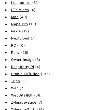
Loupedeck
(6)
LTX Video
(4)
Mac
(40)
Nape Pro
(18)
neige
(19)
Nextcloud
(7)
PC
(40)
Pony
(26)
Qwen-Image
(3)
Raspberry Pi
(4)
Stable Diffusion
(137)
Tripo
(1)
Wan
(7)
WebSite更新
(58)
Z-Image-Base
(7)
Z-Image-Turbo
(9)