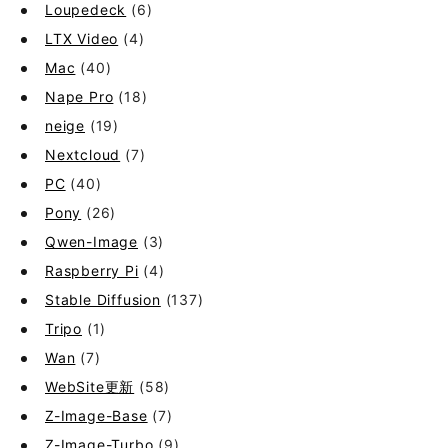
Loupedeck
(6)
LTX Video
(4)
Mac
(40)
Nape Pro
(18)
neige
(19)
Nextcloud
(7)
PC
(40)
Pony
(26)
Qwen-Image
(3)
Raspberry Pi
(4)
Stable Diffusion
(137)
Tripo
(1)
Wan
(7)
WebSite更新
(58)
Z-Image-Base
(7)
Z-Image-Turbo
(9)