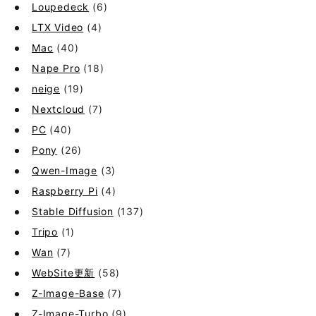
Loupedeck
(6)
LTX Video
(4)
Mac
(40)
Nape Pro
(18)
neige
(19)
Nextcloud
(7)
PC
(40)
Pony
(26)
Qwen-Image
(3)
Raspberry Pi
(4)
Stable Diffusion
(137)
Tripo
(1)
Wan
(7)
WebSite更新
(58)
Z-Image-Base
(7)
Z-Image-Turbo
(9)