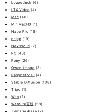
Loupedeck
(6)
LTX Video
(4)
Mac
(40)
MiniMaxH3
(1)
Nape Pro
(18)
neige
(19)
Nextcloud
(7)
PC
(40)
Pony
(26)
Qwen-Image
(3)
Raspberry Pi
(4)
Stable Diffusion
(138)
Tripo
(1)
Wan
(7)
WebSite更新
(58)
Z-Image-Base
(7)