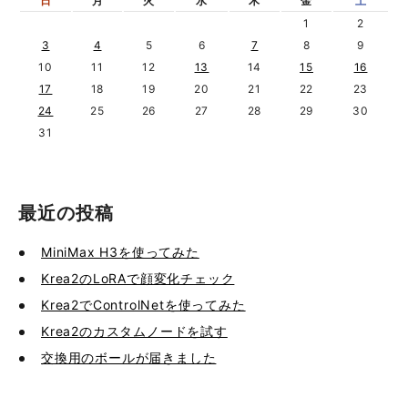
日
月
火
水
木
金
土
1
2
3
4
5
6
7
8
9
10
11
12
13
14
15
16
17
18
19
20
21
22
23
24
25
26
27
28
29
30
31
最近の投稿
MiniMax H3を使ってみた
Krea2のLoRAで顔変化チェック
Krea2でControlNetを使ってみた
Krea2のカスタムノードを試す
交換用のボールが届きました