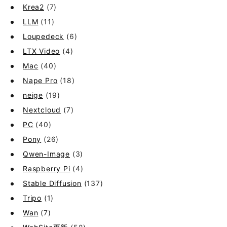
Krea2
(7)
LLM
(11)
Loupedeck
(6)
LTX Video
(4)
Mac
(40)
Nape Pro
(18)
neige
(19)
Nextcloud
(7)
PC
(40)
Pony
(26)
Qwen-Image
(3)
Raspberry Pi
(4)
Stable Diffusion
(137)
Tripo
(1)
Wan
(7)