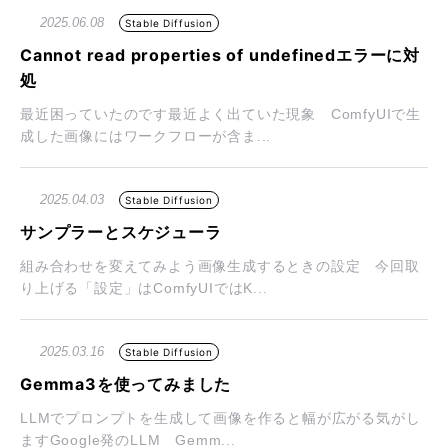
2025.06.08
Stable Diffusion
Cannot read properties of undefinedエラーに対
処
最近困っていたのです最近よく出ていた現象 ComfyUIで生
成した画像にはワークフローが含ま...
2025.04.03
Stable Diffusion
サンプラーとスケジューラ
組み合わせを変えてみよう画像生成するときの設定 今回取
り上げる「設定」はComfyUIではK...
2025.03.16
Stable Diffusion
Gemma3を使ってみました
LLMでプロンプトを生成して画像を作ると幅が広がる気がし
ますGoogle発のLLM Gemm...