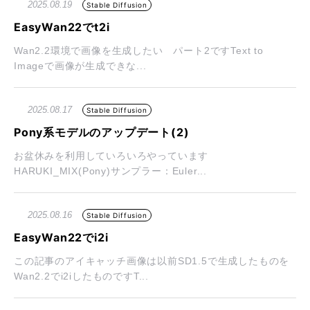
2025.08.19
Stable Diffusion
EasyWan22でt2i
Wan2.2環境で画像を生成したい パート2ですText to
Imageで画像が生成できな...
2025.08.17
Stable Diffusion
Pony系モデルのアップデート(2)
お盆休みを利用していろいろやっています
HARUKI_MIX(Pony)サンプラー：Euler...
2025.08.16
Stable Diffusion
EasyWan22でi2i
この記事のアイキャッチ画像は以前SD1.5で生成したものを
Wan2.2でi2iしたものですT...