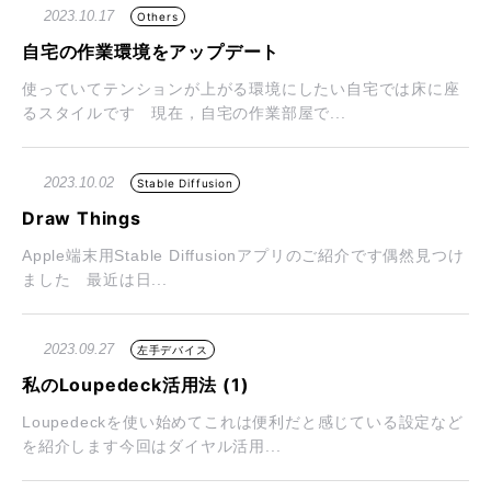
2023.10.17
Others
自宅の作業環境をアップデート
使っていてテンションが上がる環境にしたい自宅では床に座
るスタイルです 現在，自宅の作業部屋で...
2023.10.02
Stable Diffusion
Draw Things
Apple端末用Stable Diffusionアプリのご紹介です偶然見つけ
ました 最近は日...
2023.09.27
左手デバイス
私のLoupedeck活用法 (1)
Loupedeckを使い始めてこれは便利だと感じている設定など
を紹介します今回はダイヤル活用...