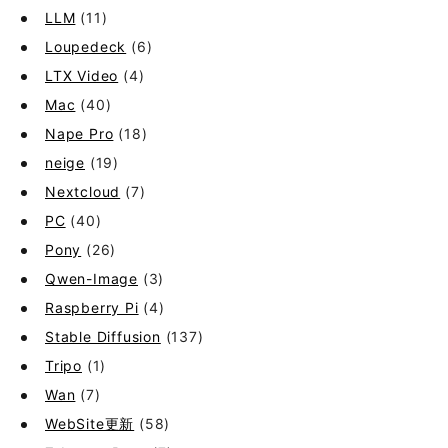
LLM
(11)
Loupedeck
(6)
LTX Video
(4)
Mac
(40)
Nape Pro
(18)
neige
(19)
Nextcloud
(7)
PC
(40)
Pony
(26)
Qwen-Image
(3)
Raspberry Pi
(4)
Stable Diffusion
(137)
Tripo
(1)
Wan
(7)
WebSite更新
(58)