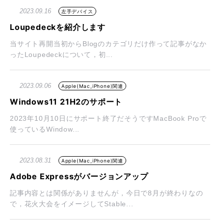
2023.09.16
左手デバイス
Loupedeckを紹介します
当サイト再開当初からBlogのカテゴリだけ作って記事がなか
ったLoupedeckについて，初...
2023.09.06
Apple(Mac,iPhone)関連
Windows11 21H2のサポート
2023年10月10日にサポート終了だそうですMacBook Proで
使っているWindow...
2023.08.31
Apple(Mac,iPhone)関連
Adobe Expressがバージョンアップ
記事内容とは関係がありませんが，今日で8月が終わりなの
で，花火大会をイメージしてStable...