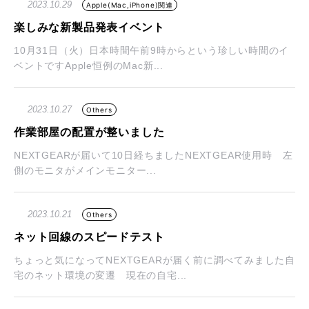
2023.10.29
Apple(Mac,iPhone)関連
楽しみな新製品発表イベント
10月31日（火）日本時間午前9時からという珍しい時間のイ
ベントですApple恒例のMac新...
2023.10.27
Others
作業部屋の配置が整いました
NEXTGEARが届いて10日経ちましたNEXTGEAR使用時 左
側のモニタがメインモニター...
2023.10.21
Others
ネット回線のスピードテスト
ちょっと気になってNEXTGEARが届く前に調べてみました自
宅のネット環境の変遷 現在の自宅...