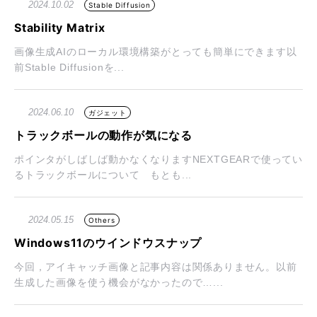
2024.10.02
Stable Diffusion
Stability Matrix
画像生成AIのローカル環境構築がとっても簡単にできます以
前Stable Diffusionを...
2024.06.10
ガジェット
トラックボールの動作が気になる
ポインタがしばしば動かなくなりますNEXTGEARで使ってい
るトラックボールについて もとも...
2024.05.15
Others
Windows11のウインドウスナップ
今回，アイキャッチ画像と記事内容は関係ありません。以前
生成した画像を使う機会がなかったので…...